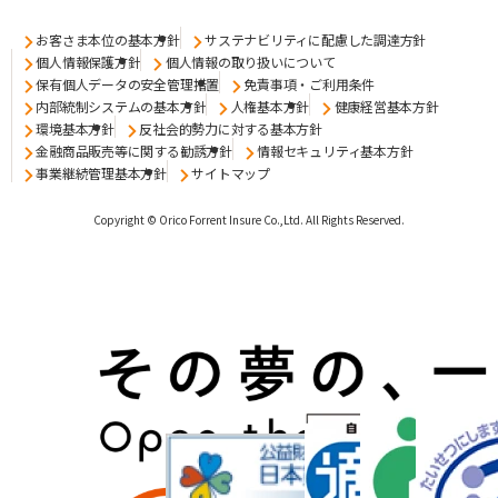
お客さま本位の基本方針
サステナビリティに配慮した調達方針
個人情報保護方針
個人情報の取り扱いについて
保有個人データの安全管理措置
免責事項・ご利用条件
内部統制システムの基本方針
人権基本方針
健康経営基本方針
環境基本方針
反社会的勢力に対する基本方針
金融商品販売等に関する勧誘方針
情報セキュリティ基本方針
事業継続管理基本方針
サイトマップ
Copyright © Orico Forrent Insure Co.,Ltd.
All Rights Reserved.