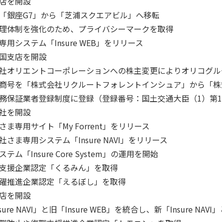
店を開設
「銀座G7」から「芝浦スクエアビル」へ移転
理体制を強化のため、プライバシーマークを取得
専用システム「Insure WEB」をリリース
国支店を開設
社オリエントコーポレーションへの株主変更によりオリコグル
商号を「株式会社リクルートフォレントインシュア」から「株
務保証業者登録制度に登録（登録番号：国土交通大臣（1）第
社を開設
さま専用サイト「My Forrent」をリリース
社さま専用システム「Insure NAVI」をリリース
テム「Insure Core System」の運用を開始
支援企業認定「くるみん」を取得
躍推進企業認定「えるぼし」を取得
店を開設
sure NAVI」と旧「Insure WEB」を統合し、新「Insure N