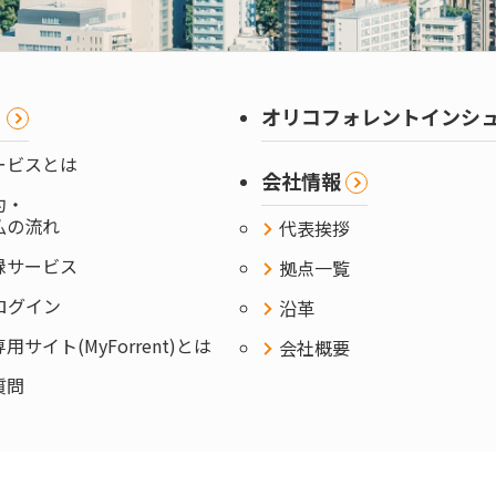
ま
オリコフォレントインシ
ービスとは
会社情報
約・
払の流れ
代表挨拶
録サービス
拠点一覧
ntログイン
沿革
サイト(MyForrent)とは
会社概要
質問