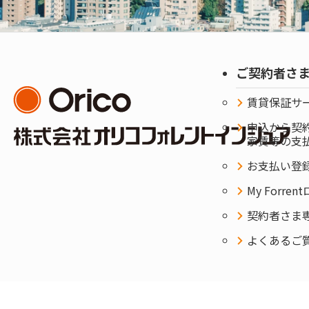
ご契約者さ
賃貸保証サ
申込から契
家賃等の支
お支払い登
My Forre
契約者さま専用
よくあるご