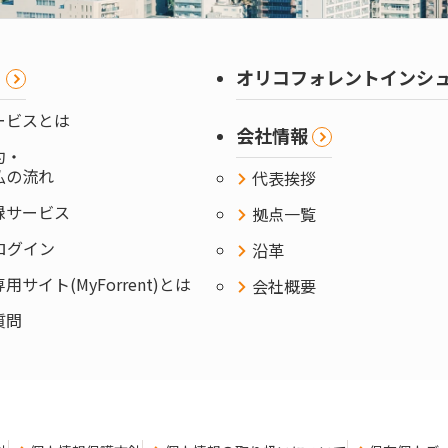
ま
オリコフォレントインシ
ービスとは
会社情報
約・
払の流れ
代表挨拶
録サービス
拠点一覧
ntログイン
沿革
サイト(MyForrent)とは
会社概要
質問