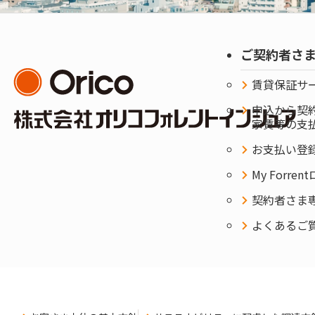
ご契約者さ
賃貸保証サ
申込から契
家賃等の支
お支払い登
My Forre
契約者さま専用
よくあるご