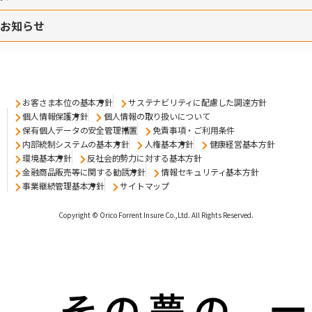
お知らせ
お客さま本位の基本方針
サステナビリティに配慮した調達方針
個人情報保護方針
個人情報の取り扱いについて
保有個人データの安全管理措置
免責事項・ご利用条件
内部統制システムの基本方針
人権基本方針
健康経営基本方針
環境基本方針
反社会的勢力に対する基本方針
金融商品販売等に関する勧誘方針
情報セキュリティ基本方針
事業継続管理基本方針
サイトマップ
Copyright © Orico Forrent Insure Co.,Ltd.
All Rights Reserved.