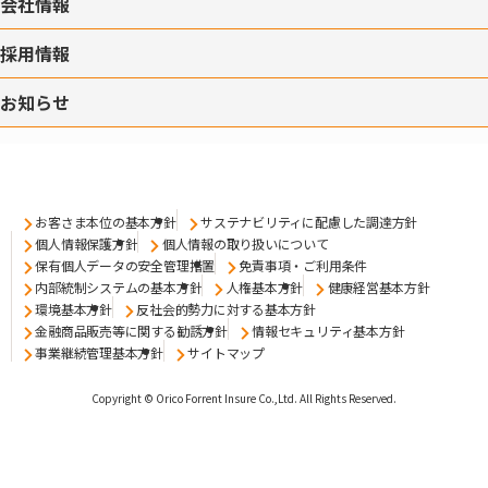
会社情報
採用情報
お知らせ
お客さま本位の基本方針
サステナビリティに配慮した調達方針
個人情報保護方針
個人情報の取り扱いについて
保有個人データの安全管理措置
免責事項・ご利用条件
内部統制システムの基本方針
人権基本方針
健康経営基本方針
環境基本方針
反社会的勢力に対する基本方針
金融商品販売等に関する勧誘方針
情報セキュリティ基本方針
事業継続管理基本方針
サイトマップ
Copyright © Orico Forrent Insure Co.,Ltd.
All Rights Reserved.