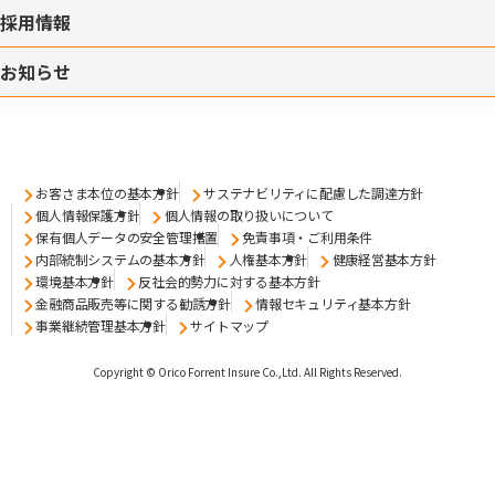
採用情報
お知らせ
お客さま本位の基本方針
サステナビリティに配慮した調達方針
個人情報保護方針
個人情報の取り扱いについて
保有個人データの安全管理措置
免責事項・ご利用条件
内部統制システムの基本方針
人権基本方針
健康経営基本方針
環境基本方針
反社会的勢力に対する基本方針
金融商品販売等に関する勧誘方針
情報セキュリティ基本方針
事業継続管理基本方針
サイトマップ
Copyright © Orico Forrent Insure Co.,Ltd.
All Rights Reserved.