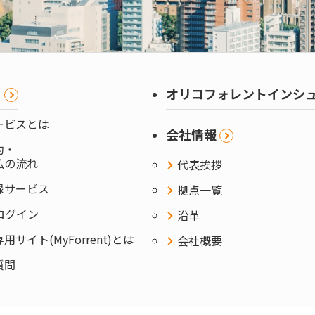
ま
オリコフォレントインシ
ービスとは
会社情報
約・
払の流れ
代表挨拶
録サービス
拠点一覧
ntログイン
沿革
サイト(MyForrent)とは
会社概要
質問