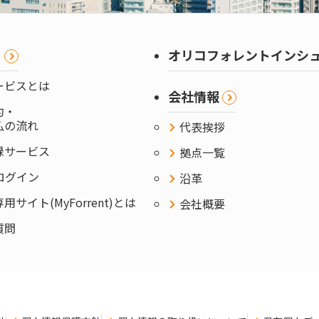
ま
オリコフォレントインシ
ービスとは
会社情報
約・
払の流れ
代表挨拶
録サービス
拠点一覧
ntログイン
沿革
サイト(MyForrent)とは
会社概要
質問