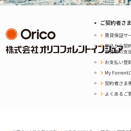
ご契約者さ
賃貸保証サ
申込から契
家賃等の支
お支払い登
My Forre
契約者さま専用
よくあるご