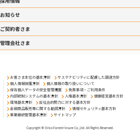
採用情報
お知らせ
ご契約者さま
管理会社さま
お客さま本位の基本方針
サステナビリティに配慮した調達方針
個人情報保護方針
個人情報の取り扱いについて
保有個人データの安全管理措置
免責事項・ご利用条件
内部統制システムの基本方針
人権基本方針
健康経営基本方針
環境基本方針
反社会的勢力に対する基本方針
金融商品販売等に関する勧誘方針
情報セキュリティ基本方針
事業継続管理基本方針
サイトマップ
Copyright © Orico Forrent Insure Co.,Ltd.
All Rights Reserved.