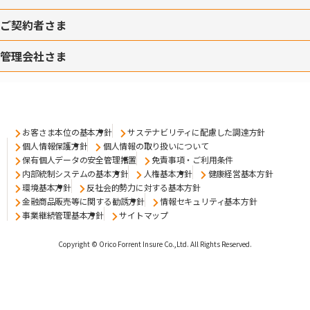
ご契約者さま
管理会社さま
お客さま本位の基本方針
サステナビリティに配慮した調達方針
個人情報保護方針
個人情報の取り扱いについて
保有個人データの安全管理措置
免責事項・ご利用条件
内部統制システムの基本方針
人権基本方針
健康経営基本方針
環境基本方針
反社会的勢力に対する基本方針
金融商品販売等に関する勧誘方針
情報セキュリティ基本方針
事業継続管理基本方針
サイトマップ
Copyright © Orico Forrent Insure Co.,Ltd.
All Rights Reserved.