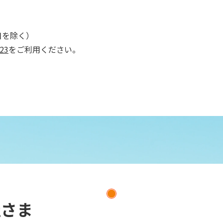
日を除く
）
23
をご利用ください。
社さま